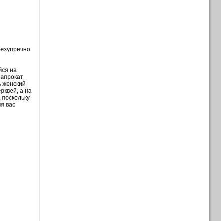
безупречно
йся на
напрокат
ь женский
рквей, а на
 поскольку
ия вас