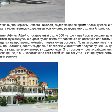
етливо видна церковь Святого Николая, выделяющаяся ярким белым цветом и 
видеть единственную сохранившуюся колонну разрушенного храма Аполлона.
огини Афины-Афейи, построенный около 500 лет до нашей эры и сохранивши
ятельную экскурсию в храм лучше всего отправляться на автобусе или взять 
придется на противоположный от порта конец острова. По пути можно посетит
й на Балканах, посетить древний поселок с множеством полуразрушенных це
уть в кварталы скульпторов и художников. Этот остров – просто рай для них,
вещение, и в 17 часов вечера свет такой же, как в 9 утра. В конце путешеств
овым рынком.