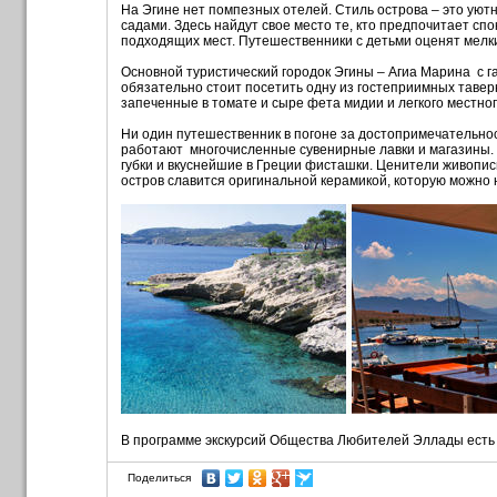
На Эгине нет помпезных отелей. Стиль острова – это уют
садами. Здесь найдут свое место те, кто предпочитает с
подходящих мест. Путешественники с детьми оценят мелки
Основной туристический городок Эгины – Агиа Марина с г
обязательно стоит посетить одну из гостеприимных тавер
запеченные в томате и сыре фета мидии и легкого местног
Ни один путешественник в погоне за достопримечательнос
работают многочисленные сувенирные лавки и магазины. 
губки и вкуснейшие в Греции фисташки. Ценители живопис
остров славится оригинальной керамикой, которую можно 
В программе экскурсий Общества Любителей Эллады есть кру
Поделиться