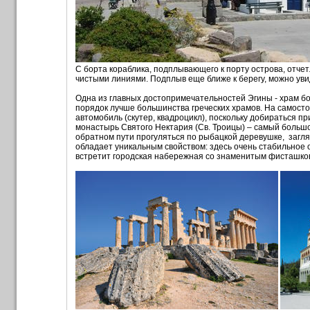
С борта кораблика, подплывающего к порту острова, отч
чистыми линиями. Подплыв еще ближе к берегу, можно у
Одна из главных достопримечательностей Эгины - храм б
порядок лучше большинства греческих храмов. На самосто
автомобиль (скутер, квадроцикл), поскольку добираться 
монастырь Святого Нектария (Св. Троицы) – самый большо
обратном пути прогуляться по рыбацкой деревушке, заглян
обладает уникальным свойством: здесь очень стабильное ос
встретит городская набережная со знаменитым фисташк