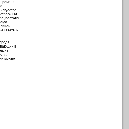
е времена
но
искусстве.
остров был
ре, поэтому
когда
олицей
ые газеты и
орода.
опающий в
расив.
сти.
фин можно