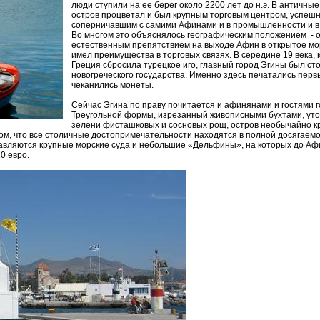
люди ступили на ее берег около 2200 лет до н.э. В античны
остров процветал и был крупным торговым центром, успеш
соперничавшим с самими Афинами и в промышленности и в 
Во многом это объяснялось географическим положением - 
естественным препятствием на выходе Афин в открытое мо
имел преимущества в торговых связях. В середине 19 века, 
Греция сбросила турецкое иго, главный город Эгины был ст
новогреческого государства. Именно здесь печатались перв
чеканились монеты.
Сейчас Эгина по праву почитается и афинянами и гостями г
Треугольной формы, изрезанный живописными бухтами, ут
зелени фисташковых и сосновых рощ, остров необычайно к
ом, что все столичные достопримечательности находятся в полной досягаемо
равляются крупные морские суда и небольшие «Дельфины», на которых до А
0 евро.