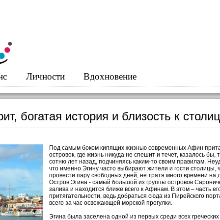
нс
Личности
Вдохновение
ит, богатая история и близость к столиц
Под самым боком кипящих жизнью современных Афин прит
островок, где жизнь никуда не спешит и течет, казалось бы, т
сотню лет назад, подчиняясь каким-то своим правилам. Неу
что именно Эгину часто выбирают жители и гости столицы, 
провести пару свободных дней, не тратя много времени на д
Остров Эгина - самый большой из группы островов Саронич
залива и находится ближе всего к Афинам. В этом – часть ег
притягательности, ведь добраться сюда из Пирейского пор
всего за час освежающей морской прогулки.
Эгина была заселена одной из первых среди всех греческих