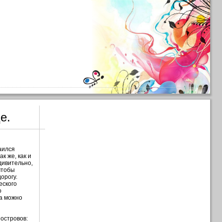
е.
аился
ак же, как и
дивительно,
чтобы
орогу.
еского
о
та можно
 островов: