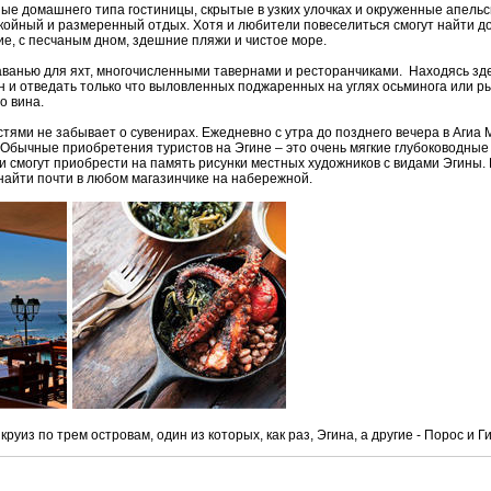
ные домашнего типа гостиницы, скрытые в узких улочках и окруженные апел
покойный и размеренный отдых. Хотя и любители повеселиться смогут найти д
е, с песчаным дном, здешние пляжи и чистое море.
аванью для яхт, многочисленными тавернами и ресторанчиками. Находясь зде
н и отведать только что выловленных поджаренных на углях осьминога или ры
о вина.
тями не забывает о сувенирах. Ежедневно с утра до позднего вечера в Агиа
Обычные приобретения туристов на Эгине – это очень мягкие глубоководные
и смогут приобрести на память рисунки местных художников с видами Эгины. 
найти почти в любом магазинчике на набережной.
из по трем островам, один из которых, как раз, Эгина, а другие - Порос и Г