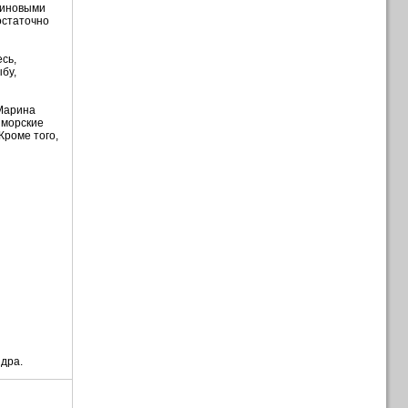
ьсиновыми
остаточно
сь,
бу,
 Марина
 морские
Кроме того,
идра.