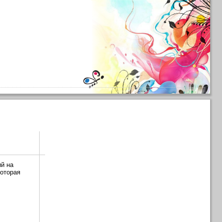
й на
которая