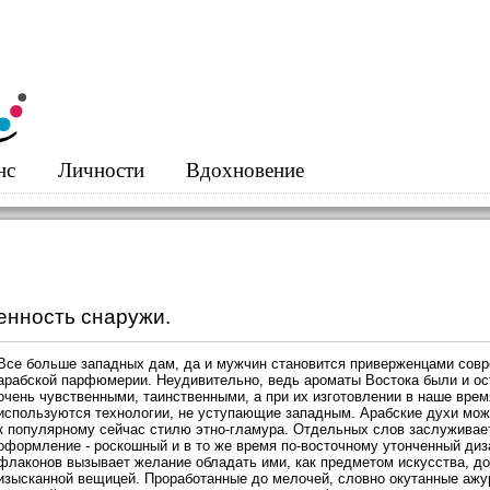
нс
Личности
Вдохновение
ценность снаружи.
Все больше западных дам, да и мужчин становится приверженцами сов
арабской парфюмерии. Неудивительно, ведь ароматы Востока были и ос
очень чувственными, таинственными, а при их изготовлении в наше врем
используются технологии, не уступающие западным. Арабские духи мож
к популярному сейчас стилю этно-гламура. Отдельных слов заслуживае
оформление - роскошный и в то же время по-восточному утонченный диз
флаконов вызывает желание обладать ими, как предметом искусства, до
изысканной вещицей. Проработанные до мелочей, словно окутанные ажу