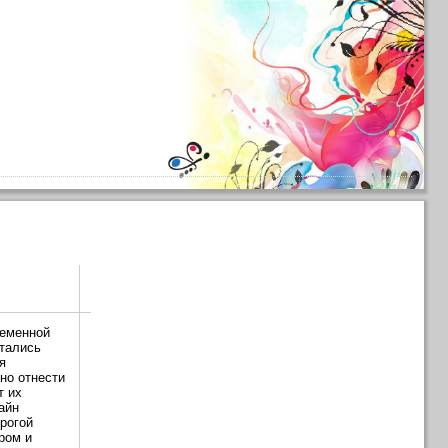
ременной
тались
я
но отнести
т их
айн
рогой
ром и