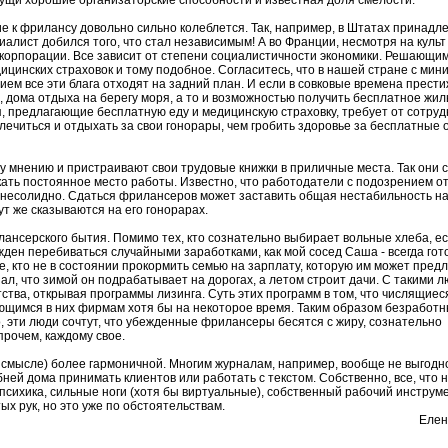
ущи хорошие организаторские способности и известная доля смелости.
е к фрилансу довольно сильно колеблется. Так, например, в Штатах принадле
алист добился того, что стал независимым! А во Франции, несмотря на культ
в корпорации. Все зависит от степени социалистичности экономики. Решающи
едицинских страховок и тому подобное. Согласитесь, что в нашей стране с ми
м все эти блага отходят на задний план. И если в совковые времена прести
дома отдыха на берегу моря, а то и возможностью получить бесплатное жиль
я, предлагающие бесплатную еду и медицинскую страховку, требует от сотруд
 лечиться и отдыхать за свои гонорары, чем гробить здоровье за бесплатные
 мнению и пристраивают свои трудовые книжки в приличные места. Так они 
кать постоянное место работы. Известно, что работодатели с подозрением от
я, несолидно. Сдаться фрилансеров может заставить общая нестабильность н
ут же сказываются на его гонорарах.
ансерского бытия. Помимо тех, кто сознательно выбирает вольные хлеба, ес
жден перебиваться случайными заработками, как мой сосед Саша - всегда гот
е, кто не в состоянии прокормить семью на зарплату, которую им может пред
ал, что зимой он подрабатывает на дорогах, а летом строит дачи. С такими 
тва, открывая программы лизинга. Суть этих программ в том, что числящиеся
ющимся в них фирмам хотя бы на некоторое время. Таким образом безработн
 эти люди сочтут, что убежденные фрилансеры бесятся с жиру, сознательно
прочем, каждому свое.
 смысле) более гармоничной. Многим журналам, например, вообще не выгодн
ней дома принимать клиентов или работать с текстом. Собственно, все, что 
сихика, сильные ноги (хотя бы виртуальные), собственный рабочий инструмен
ых рук, но это уже по обстоятельствам.
Елен