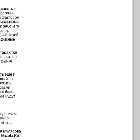
жность к
 богемы,
м фактором
нимальными
ж рабочего
е, то
ника такой
 офисные
стараются
носятся к
а рынке
ть еще и
овый за
ложить
людьми
 в базе
ые будут
о держать
нужно
т и ...
а Мулярова
Gazeta.Ru