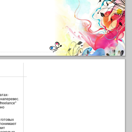
атах-
 наперевес.
freelance"
вно
 готовых
 понимают
жит