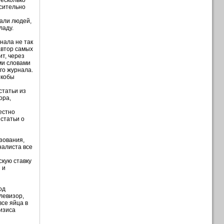
несколько
осительно
вали людей,
ладу.
нала не так
автор самых
т, через
ми словами
го журнала.
якобы
статьи из
ора,
й
естно
 статьи о
зования,
налиста все
скую ставку
 и
од
елевизор,
все яйца в
ризиса