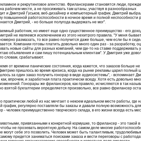
рекламное и рекрутинговое агентство. Фрилансерами становятся люди, прежде
на рабочем месте, а не просиживать там штаны, участвуя в разнообразных
дит и Дмитрий Гуськов, веб-дизайнер и компьютерный график. Дмитрий выбра
 силу повышенной работоспособности в ночное время и полной неспособности 
изнается Дмитрий, - но больше полугода выдержать не мог".
аемный работник, но имеет еще одно существенное преимущество - его дохо
митрий не являемся исключением из этого нехитрого правила. "У меня бывает 
равномерно размазать, то все равно получится даже больше, чем если бы я сиде
ается. Компании готовы платить довольно много один раз - за разработку, о
вать новые сайты для разных компаний, чем где-то на ставке поддерживать 
читаю объявления и сам пишу потенциальным клиентам". У Дмитрия уже дово
го словам, срабатывают.
ремя от времени панические состояния, когда кажется, что заказов больше не 
Дмитрию пришлось во время кризиса, когда на рынке рекламы царил полный ш
шлось за один заказ получить гонорар в виде аудиосистемы", - вспоминает Дм
ак, впрочем, и заработная плата практически всюду. Хотя есть довольно мног
изменений. Гонорары же фрилансеров, как правило, исчисляются в так назыв
льно взятой бухгалтерии определяется произвольно, все равно фрилансер оста
 практически любой из нас мечтает о некоем идеальном месте работы, где н
ий график, регулярно поставляли бы заказы и давали полную возможность дл
 - человек преимущественно творческого склада, в его жизни всегда есть ме
вотными, привязанными к конкретной кормушке, то фрилансер - это такой в
, чтобы не прозевать вероятную добычу. На самом деле многие работоспосо
ие могут себе это позволить. Человек может быть талантливым, трудолюбивы
 самому придется заниматься поисками заказа и вести переговоры с работода