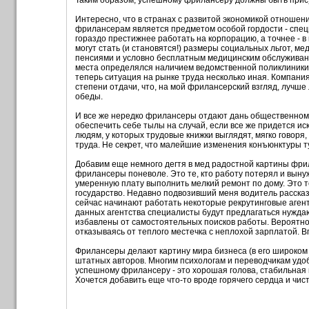
Таким образом, успешному фрилансеру должны быть прис
Интересно, что в странах с развитой экономикой отношени
фрилансерам является предметом особой гордости - специ
гораздо престижнее работать на корпорацию, а точнее - 
могут стать (и становятся!) размеры социальных льгот, м
пенсиями и условно бесплатным медицинским обслуживание
места определялся наличием ведомственной поликлиники, 
теперь ситуация на рынке труда несколько иная. Компани
степени отдачи, что, на мой фрилансерский взгляд, лучше
обеды.
И все же нередко фрилансеры отдают дань общественному
обеспечить себе тылы на случай, если все же придется ис
людям, у которых трудовые книжки выглядят, мягко говор
труда. Не секрет, что малейшие изменения конъюнктуры т
Добавим еще немного дегтя в мед радостной картины фрил
фрилансеры поневоле. Это те, кто работу потерял и выну
умеренную плату выполнить мелкий ремонт по дому. Это т
государство. Недавно подвозивший меня водитель рассказ
сейчас начинают работать некоторые рекрутинговые агентс
данных агентства специалисты будут предлагаться нужда
избавлены от самостоятельных поисков работы. Вероятно,
отказываясь от теплого местечка с неплохой зарплатой. В
Фрилансеры делают картину мира бизнеса (в его широком
штатных авторов. Многим психологам и переводчикам удоб
успешному фрилансеру - это хорошая голова, стабильная п
Хочется добавить еще что-то вроде горячего сердца и чист