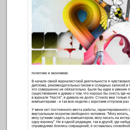
политике и экономике.
В начале своей журналистской деятельности я чувствовала
диплома, рекомендательных писем и солидных записей в т
это совершенно не обязательно. Были бы идеи и умение п
существования и думаю о том, что хорошо бы осесть где-н
в журнале "Настя", я думала не долго. Стоило мне только
компьютерами - и так всю неделю с коротким отпуском раз в
У меня нет постоянного места работы, гарантированного о
виртуальным лозунгом свободного человека: "Могу копать, 
могу сутками сидеть за компьютером, могу писать на интер
одну корзину". Не в одной редакции, так в другой, где-нибу
справедливо боялись сокращений, я оставалась спокойной.