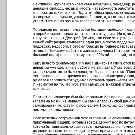
Фактически, фрилансер - сам себе начальник, менеджер, 
ценящие свободу, независимость и возможность работать 
корпоративных интригах. Под этот образ прекрасно подхо
во-первых, по причине, указанной выше, а, во-вторых, в
утрам. "Несколько раз я пытался работать на ставке, - пр
Фрилансер не только пользуется большей свободой, чем н
а порой и выше зарплаты штатного сотрудника. Ни я, ни Д
то пусто, - говорит Дмитрий Гуськов, - но если это густо 
Любой сайт разрабатывается один раз, а потом поддержив
поддержку недорого. Поэтому гораздо выгоднее разрабаты
готовый. Поисками работы я занимаюсь через Интернет, 
большой портфолио, поэтому около 20% объявлений, по е
Как у всякого фрилансера, и у нас с Дмитрием случаются в
деньги за уже сделанные работы не заплатят. Хуже всего 
старых клиентов не было денег, чтобы расплатиться. "При
естественно, после кризиса гонорары фрилансеров упали, к
рублевая зарплата сотрудников осталась практически без 
И несмотря на то, что курс этих самых у.е. в каждой отде
выигрыше.
Портрет фрилансера был бы не полным без признания, что
капали на мозги, не мешали бы самим строить свой рабоч
самовыражения. Кстати, о последнем. Поскольку фрилансер
некоммерческих проектов.
Если штатных сотрудников можно сравнить с домашними жи
прирученный хищник, который всегда держит нос по ветру
хотели бы минимально зависеть от начальства, но немног
исполнительным, но приходить в ужас при мысли, что ему