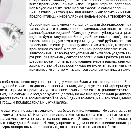
конкретной компании, то есть суть фриланса за последние 
веков практически не изменилась. Термин "фрилансер" отн
нов в русском языке, чего нельзя сказать о самом явлении.
Внештатники, халтурщики, шабашники - как только ни назы
предпочитающих нерегулярные вольные хлеба твердому ок
О своей принадлежности к славной армии фрилансеров я уз
давно. До этого я скромно представлялась как внештатный 
разнообразных изданий. "Сегодня у меня туберкулез и цисти
неделю будет клаустрофобия и диабетическая стопа", - эти
я несказанно радую редактора медицинской рубрики женско
В соседнюю комнату я отношу любовную историю, которая 
произошла со мной, а также большой репортаж о женском
авантюризме. В период отпусков меня пытались усадить за 
рубрики "На приеме у сексопатолога". У меня репутация авт
который может почти все, по крайней мере в рамках женско
журналистики. Я стараюсь никому не пускать пыль в глаза, ч
признаюсь, что не могу писать театральную критику, а также
 себя достаточно неуверенно - ведь у меня не было и нет специального обра
рудовой книжке. Но довольно скоро я поняла, что для успешной карьеры жур
исать. Время от времени я устаю от нестабильности своего фрилансерского
ибудь на окладе. Но когда пару месяцев тому назад мне предложили редактор
 представить себе восьмичасовой рабочий день в комнате, набитой женщинами
 году... Я поблагодарила и... отказалась.
клада, меня не ждут в редакционных буфете и поликлинике. Но зато я живу п
а могу и не копать". Я могу целый день валяться на кровати и таращиться в т
есную мне тему и не писать на неинтересную. Я живу по принципу "не класть 
дь я найду для себя заказ. И, между прочим, когда многие мои коллеги после к
 Фрилансера нельзя ни сократить, ни отправить в отпуск за свой счет.