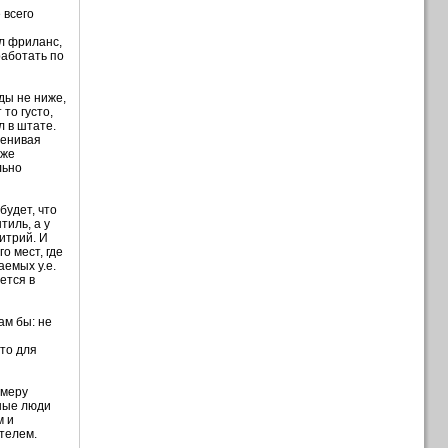
 всего
л фриланс,
работать по
ды не ниже,
то густо,
л в штате.
ценивая
уже
льно
будет, что
тиль, а у
итрий. И
о мест, где
аемых у.е.
ется в
ам бы: не
я
сто для
 меру
бные люди
м и
телем.