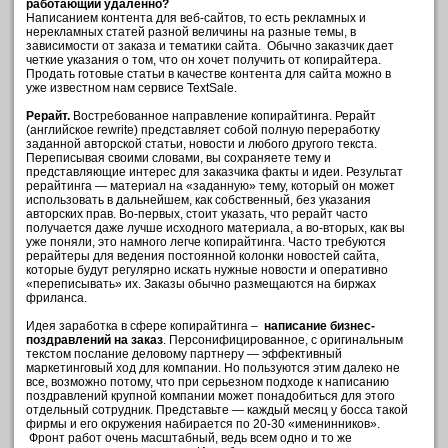
работающий удаленно?
Написанием контента для веб-сайтов, то есть рекламных и
нерекламных статей разной величины на разные темы, в
зависимости от заказа и тематики сайта. Обычно заказчик дает
четкие указания о том, что он хочет получить от копирайтера.
Продать готовые статьи в качестве контента для сайта можно в
уже известном нам сервисе TextSale.
Рерайт.
Востребованное направление копирайтинга. Рерайт
(английское rewrite) представляет собой полную переработку
заданной авторской статьи, новости и любого другого текста.
Переписывая своими словами, вы сохраняете тему и
представляющие интерес для заказчика факты и идеи. Результат
рерайтинга — материал на «заданную» тему, который он может
использовать в дальнейшем, как собственный, без указания
авторских прав. Во-первых, стоит указать, что рерайт часто
получается даже лучше исходного материала, а во-вторых, как вы
уже поняли, это намного легче копирайтинга. Часто требуются
рерайтеры для ведения постоянной колонки новостей сайта,
которые будут регулярно искать нужные новости и оперативно
«переписывать» их. Заказы обычно размещаются на биржах
фриланса.
Идея заработка в сфере копирайтинга –
написание бизнес-
поздравлений на заказ
. Персонифицированное, с оригинальным
текстом послание деловому партнеру — эффективный
маркетинговый ход для компании. Но пользуются этим далеко не
все, возможно потому, что при серьезном подходе к написанию
поздравлений крупной компании может понадобиться для этого
отдельный сотрудник. Представьте — каждый месяц у босса такой
фирмы и его окружения набирается по 20-30 «именинников».
Фронт работ очень масштабный, ведь всем одно и то же