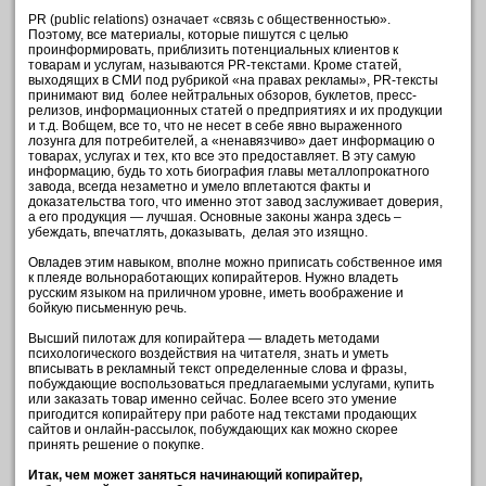
PR (public relations) означает «связь с общественностью».
Поэтому, все материалы, которые пишутся с целью
проинформировать, приблизить потенциальных клиентов к
товарам и услугам, называются PR-текстами. Кроме статей,
выходящих в СМИ под рубрикой «на правах рекламы», PR-тексты
принимают вид более нейтральных обзоров, буклетов, пресс-
релизов, информационных статей о предприятиях и их продукции
и т.д. Вобщем, все то, что не несет в себе явно выраженного
лозунга для потребителей, а «ненавязчиво» дает информацию о
товарах, услугах и тех, кто все это предоставляет. В эту самую
информацию, будь то хоть биография главы металлопрокатного
завода, всегда незаметно и умело вплетаются факты и
доказательства того, что именно этот завод заслуживает доверия,
а его продукция — лучшая. Основные законы жанра здесь –
убеждать, впечатлять, доказывать, делая это изящно.
Овладев этим навыком, вполне можно приписать собственное имя
к плеяде вольноработающих копирайтеров. Нужно владеть
русским языком на приличном уровне, иметь воображение и
бойкую письменную речь.
Высший пилотаж для копирайтера — владеть методами
психологического воздействия на читателя, знать и уметь
вписывать в рекламный текст определенные слова и фразы,
побуждающие воспользоваться предлагаемыми услугами, купить
или заказать товар именно сейчас. Более всего это умение
пригодится копирайтеру при работе над текстами продающих
сайтов и онлайн-рассылок, побуждающих как можно скорее
принять решение о покупке.
Итак, чем может заняться начинающий копирайтер,