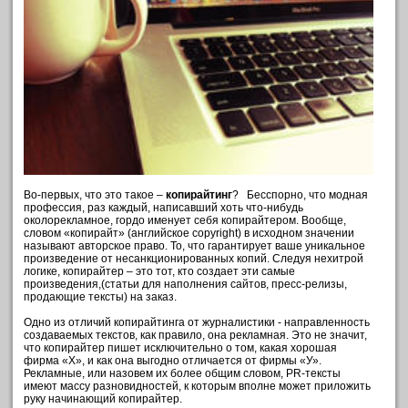
Во-первых, что это такое –
копирайтинг
? Бесспорно, что модная
профессия, раз каждый, написавший хоть что-нибудь
околорекламное, гордо именует себя копирайтером. Вообще,
словом «копирайт» (английское copyright) в исходном значении
называют авторское право. То, что гарантирует ваше уникальное
произведение от несанкционированных копий. Следуя нехитрой
логике, копирайтер – это тот, кто создает эти самые
произведения,(статьи для наполнения сайтов, пресс-релизы,
продающие тексты) на заказ.
Одно из отличий копирайтинга от журналистики - направленность
создаваемых текстов, как правило, она рекламная. Это не значит,
что копирайтер пишет исключительно о том, какая хорошая
фирма «Х», и как она выгодно отличается от фирмы «У».
Рекламные, или назовем их более общим словом, PR-тексты
имеют массу разновидностей, к которым вполне может приложить
руку начинающий копирайтер.