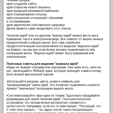
техники продаж;
•для создания сайта;
•для открытия нового бизнеса;
•для грядущей рекламной кампании;
•для планирования отпуска;
•для улучшения отношений с близкими
и сослуживцами;
•для укрепления собственного здоровья
Далее можете сами продолжить этот список.
"Копилку идей" или по-другому "журнал идей" можно вести как в
бумажном, так и в электронном виде. Все зависит от ваших личных
предпочтений и образа жизни. Все-таки, наиболее
предпочтительным способом является ведение "журнала идей"
на бумаге, так как при этом более активно подключаются оба
полушария мозга. "Журнал идей" может быть бумажным или
электронным.
Полезные советы для ведения "журнала идей"
•Идеи не бывают плохими или хорошими. Они либо есть, либо их
нет. Записывайте ЛЮБЫЕ идеи, которые приходят к вам в голову.
Безо всякой критической оценки.
•Используйте рисунки, цвета, знаки и символы для
"раскрашивания" своих идей. Это позволит подключить к работе
правое "творческое" полушарие вашего мозга.
•Систематизируйте свои идеи по темам. Тщательно продумайте
рубрикацию для своей "копилки идей". Гештальтпсихологи
установили, что человеческое восприятие стремится к
целостности. Например, если кто-то вам говорит: "Послушай, что
я тебе хочу сказать…" но, вдруг, после такого интригующего