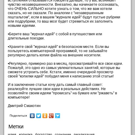
вступления отказывается говорить дальше, то у вас возникает
чувство незавершенности. Внезапно, вы начинаете осознавать,
что ОЧЕНЬ СИЛЬНО хотите узнать о том, что же вам хотели
сказать, но не сказали. По аналогии с "незавершенным
гештальтом", если в вашем "журнале идей" будут пустые рубрики
или подрубрики, то ваш мозг будет стремиться их заполнить
новыми идеями.
•Берите ваш "журнал идей" с собой в путешествия или
длительные поездки.
•Храните свой "журнал идей" в безопасном месте. Если вы
пользуетесь компьютерной программой, то не забывайте
регулярно делать копии файла на внешние носители.
•Регулярно, примерно раз в месяц, просматривайте все свои идеи.
Пожалуй, это одно из самых увлекательных занятий, которые вы
сможете устроить себе. Кстати, именно очередной просмотр
своей "копилки идей" побудил меня к написанию этой статьи!
И в заключение статьи хочу дать самый главный совет:
реализуйте лучшие свои идеи в реальных действиях. Не
позволяйте своим идеям "прокисать" на бумаге или "ржаветь" в
компьютере!
Дмитрий Смакотин
Поделиться
Метки
идея
копилка
богатство
сознание
реализация