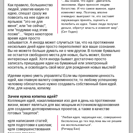
"...мы знаем, что идеи - двигатель
Как правило, большинство
экономики. Идеи приносят людям
богатство. И что самое важное, идеи
людей, ухватив какую-то
изменяют мир. Поэтому, вполне
идею, спешат сразу же
очевидно: выиграют те, кто заставят
повесить на нее один из
окружающих принять, оценить и
ярлыков: "это не для
полюбить их идеи. Такие люди получат
меня", или "не сейчас",
деньги, обретут власть и изменят мир".
или "подумаю над этим
(Сет Годин)
позже"… Через некоторое
время идея просто
забывается. А иногда может случиться так, что на протяжении
нескольких дней идеи просто переполняют все ваше сознание.
Вы не можете больше думать ни о чем другом. В голове буквально
не остается свободного места для новых, быть может, более
интересных идей. Хотя иногда бывает достаточно просто
записать пришедшие идеи на бумажный или электронный
носитель, и освободить свой мозг для рождения новых мыслей!
Идеями нужно уметь управлять! Если мы принимаем ценность
идей, как главную валюту современности, то любому успешному
человеку обязательно нужно создавать собственный банк идей.
Или, для начала, копилку.
Зачем нужна копилка идей?
Коллекция идей, накапливаемая изо дня в день на протяжении
жизни, может являться для вас мощным источником вдохновения
для создания долговременных проектов, а также в качестве
готовых "зацепок":
"Любая идея, чарующая нас, совершенно
•для написания статей;
бесполезна до тех пор,пока мы не решим
•для подготовки к школам;
ею воспользоваться".
•для совершенствования
(Ричард Бах)