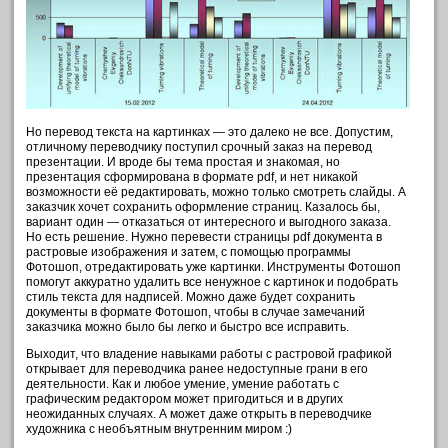
Но перевод текста на картинках — это далеко не все. Допустим,
отличному переводчику поступил срочный заказ на перевод
презентации. И вроде бы тема простая и знакомая, но
презентация сформирована в формате pdf, и нет никакой
возможности её редактировать, можно только смотреть слайды. А
заказчик хочет сохранить оформление страниц. Казалось бы,
вариант один — отказаться от интересного и выгодного заказа.
Но есть решение. Нужно перевести страницы pdf документа в
растровые изображения и затем, с помощью программы
Фотошоп, отредактировать уже картинки. Инструменты Фотошоп
помогут аккуратно удалить все ненужное с картинок и подобрать
стиль текста для надписей. Можно даже будет сохранить
документы в формате Фотошоп, чтобы в случае замечаний
заказчика можно было бы легко и быстро все исправить.
Выходит, что владение навыками работы с растровой графикой
открывает для переводчика ранее недоступные грани в его
деятельности. Как и любое умение, умение работать с
графическим редактором может пригодиться и в других
неожиданных случаях. А может даже открыть в переводчике
художника с необъятным внутренним миром :)