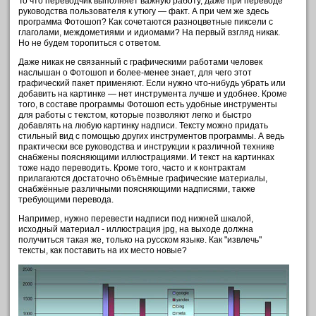
То что переводчик выполняет важную работу, даже при переводе
руководства пользователя к утюгу — факт. А при чем же здесь
программа Фотошоп? Как сочетаются разноцветные пиксели с
глаголами, междометиями и идиомами? На первый взгляд никак.
Но не будем торопиться с ответом.
Даже никак не связанный с графическими работами человек
наслышан о Фотошоп и более-менее знает, для чего этот
графический пакет применяют. Если нужно что-нибудь убрать или
добавить на картинке — нет инструмента лучше и удобнее. Кроме
того, в составе программы Фотошоп есть удобные инструменты
для работы с текстом, которые позволяют легко и быстро
добавлять на любую картинку надписи. Тексту можно придать
стильный вид с помощью других инструментов программы. А ведь
практически все руководства и инструкции к различной технике
снабжены поясняющими иллюстрациями. И текст на картинках
тоже надо переводить. Кроме того, часто и к контрактам
прилагаются достаточно объёмные графические материалы,
снабжённые различными поясняющими надписями, также
требующими перевода.
Например, нужно перевести надписи под нижней шкалой,
исходный материал - иллюстрация jpg, на выходе должна
получиться такая же, только на русском языке. Как "извлечь"
тексты, как поставить на их место новые?